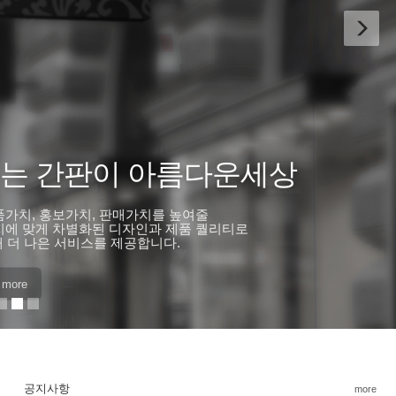
o open up new space
sophisticated design that enhances product value,
tent design and product quality tailored to
ough continuous communication with customers.
 more
공지사항
more