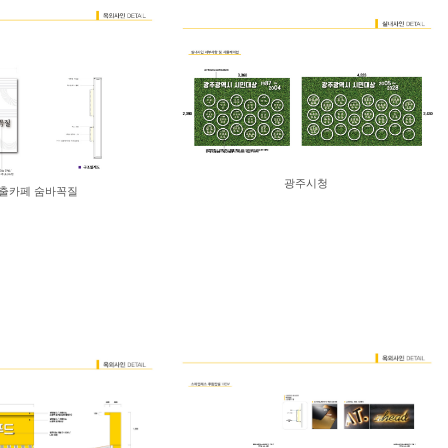
광주시청
출카페 숨바꼭질