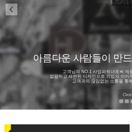
Dong-ji Signplan t
No.1 Your customer's business partner, a sleek, 
promotional value, and sales value. Consis
corporate images provides better service thr
Click