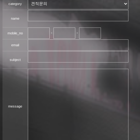
category
name
-
-
mobile_no
email
subject
message