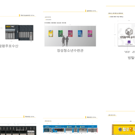
함평주포수산
장성청소년수련관
방탈