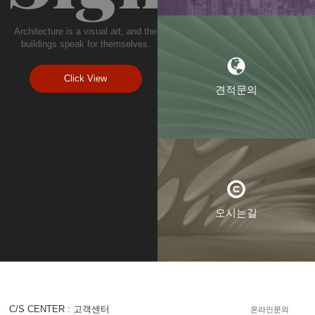
Architecture is a visual art, and the
buildings speak for themselves.
Click View
견적문의
오시는길
C/S CENTER : 고객센터
온라인문의