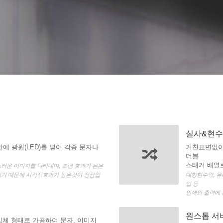
실사&현
안에 광원(LED)를 넣어 각종 문자나
거친표면없이
더블
스태거 배열
러운 이미지를 나타내며, 조명 효과가 은은
이기 때문에 시각적효과가 높은것이 장점입
대형현수막, 유
업 등
인쇄와 출력에 
원스톱 서
 입체 형태로 가공하여 문자, 이미지