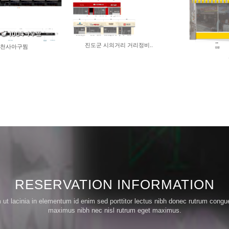
진도군 시의거리 거리정비..
천사아구찜
RESERVATION INFORMATION
m ut lacinia in elementum id enim sed porttitor lectus nibh donec rutrum cong
maximus nibh nec nisl rutrum eget maximus.