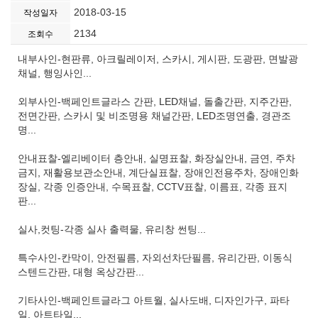
2018-03-15
작성일자
2134
조회수
내부사인-현판류, 아크릴레이저, 스카시, 게시판, 도광판, 면발광
채널, 행잉사인...
외부사인-백페인트글라스 간판, LED채널, 돌출간판, 지주간판,
전면간판, 스카시 및 비조명용 채널간판, LED조명연출, 경관조
명...
안내표찰-엘리베이터 층안내, 실명표찰, 화장실안내, 금연, 주차
금지, 재활용보관소안내, 계단실표찰, 장애인전용주차, 장애인화
장실, 각종 인증안내, 수목표찰, CCTV표찰, 이름표, 각종 표지
판...
실사,컷팅-각종 실사 출력물, 유리창 썬팅...
특수사인-칸막이, 안전필름, 자외선차단필름, 유리간판, 이동식
스텐드간판, 대형 옥상간판...
기타사인-백페인트글라그 아트월, 실사도배, 디자인가구, 파타
일, 아트타일...