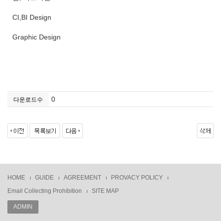
CI,BI Design
Graphic Design
0
다운로드수
HOME
GUIDE
AGREEMENT
PROVACY POLICY
Email Collecting Prohibition
SITE MAP
ADMIN