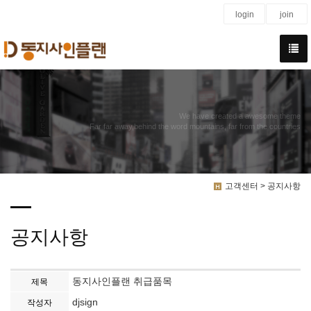
login
join
We have created a awesome theme
Far far away,behind the word mountains, far from the countries
고객센터 > 공지사항
공지사항
동지사인플랜 취급품목
제목
djsign
작성자