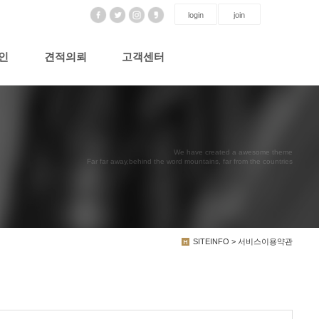
login
join
인
견적의뢰
고객센터
We have created a awesome theme
Far far away,behind the word mountains, far from the countries
SITEINFO > 서비스이용약관