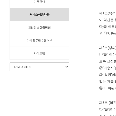
이용안내
제1조(목적
서비스이용약관
이 약관은 
다)를 이용
개인정보취급방침
※「PC통신
이메일무단수집거부
제2조(정의
사이트맵
①“몰” 이
도록 설정
②“이용자”
③ ‘회원’
있는 자를 
④ ‘비회원
제3조 (약
① “몰”은