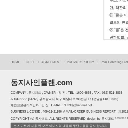
주소, 사업
만, 약관의
② “몰은 
별도의 연
③ “몰”
관한법률, 
④ “몰”이
니다.
다만, 이용
HOME
GUIDE
AGREEMENT
PROVACY POLICY
Email Collecting Proh
을 명확하
⑤ “몰”이
동지사인플랜.com
항이 그대로
하여 ”몰“
COMPANY : 동지애드 , OWNER : 김 진 , TEL : 1600-4865 , FAX : 062) 521-3835
⑥ 이 약
ADDRESS : [61263] 광주광역시 북구 하남대로793번길 17 (운암동1409,1410)
정하는 전
개인정보관리책임자 : 김 진 , E-MAIL : 3833dj@hanmail.net
BUSINESS LICENSE : 409-21-21186, A MAIL-ORDER BUSINESS REPORT : 제
powered 
COPYRIGHT (c) 동지애드, ALL RIGHTS RESERVED. design by 동지애드
제4조(서비
본 사이트에 사용 된 모든 이미지와 내용의 무단도용을 금지 합니다.
① “몰”은