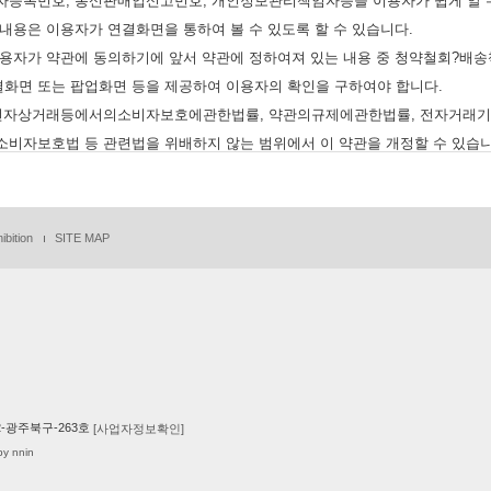
자등록번호, 통신판매업신고번호, 개인정보관리책임자등을 이용자가 쉽게 알 수 
 내용은 이용자가 연결화면을 통하여 볼 수 있도록 할 수 있습니다.
이용자가 약관에 동의하기에 앞서 약관에 정하여져 있는 내용 중 청약철회?배
결화면 또는 팝업화면 등을 제공하여 이용자의 확인을 구하여야 합니다.
은 전자상거래등에서의소비자보호에관한법률, 약관의규제에관한법률, 전자거래
소비자보호법 등 관련법을 위배하지 않는 범위에서 이 약관을 개정할 수 있습니
 약관을 개정할 경우에는 적용일자 및 개정사유를 명시하여 현행약관과 함께 
자에게 불리하게 약관내용을 변경하는 경우에는 최소한 30일 이상의 사전 유예기
ibition
SITE MAP
게 비교하여 이용자가 알기 쉽도록 표시합니다.
 약관을 개정할 경우에는 그 개정약관은 그 적용일자 이후에 체결되는 계약에만
 적용됩니다. 다만 이미 계약을 체결한 이용자가 개정약관 조항의 적용을 받기
의 동의를 받은 경우에는 개정약관 조항이 적용됩니다.
관에서 정하지 아니한 사항과 이 약관의 해석에 관하여는 전자상거래등에서의
자상거래등에서의소비자보호지침 및 관계법령 또는 상관례에 따릅니다.
2012-광주북구-263호
[사업자정보확인]
by nnin
스의 제공 및 변경)
 다음과 같은 업무를 수행합니다.