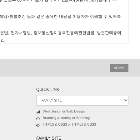
있도록 00 사이버몰의 초기 서비스화면(전면)에 게시합니다. 다
송책임?환불조건 등과 같은 중요한 내용을 이용자가 이해할 수 있도록
기본법, 전자서명법, 정보통신망이용촉진등에관한법률, 방문판매등에
다.
몰의 초기화면에 그 적용일자 7일이전부터 적용일자 전일까지 공지합
간을 두고 공지합니다. 이 경우 "몰“은 개정전 내용과 개정후 내용
ADMIN
 적용되고 그 이전에 이미 체결된 계약에 대해서는 개정전의 약관조
를 원하는 뜻을 제3항에 의한 개정약관의 공지기간내에 ‘몰“에 송신
QUICK LINK
소비자보호에관한법률, 약관의규제등에관한법률, 공정거래위원회가
Web Design or Web Design
Branding & Identity or Branding
HTML5 & CSS3 or HTML5 & CSS3
FAMILY SITE