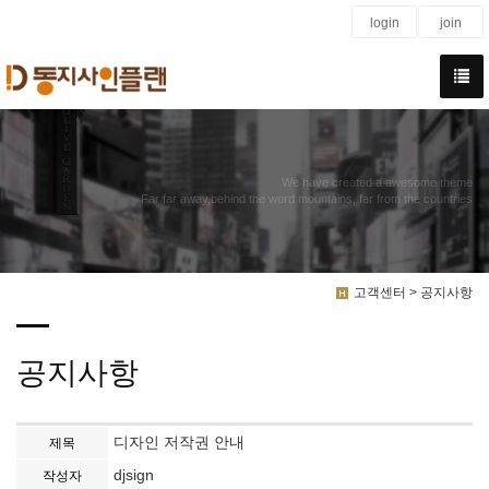
login
join
We have created a awesome theme
Far far away,behind the word mountains, far from the countries
고객센터 > 공지사항
공지사항
디자인 저작권 안내
제목
djsign
작성자