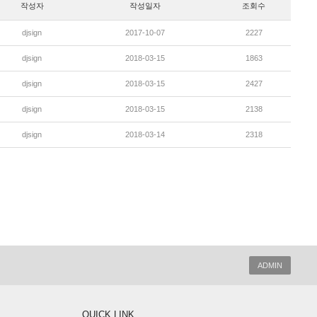
작성자
작성일자
조회수
djsign
2017-10-07
2227
djsign
2018-03-15
1863
djsign
2018-03-15
2427
djsign
2018-03-15
2138
djsign
2018-03-14
2318
ADMIN
QUICK LINK