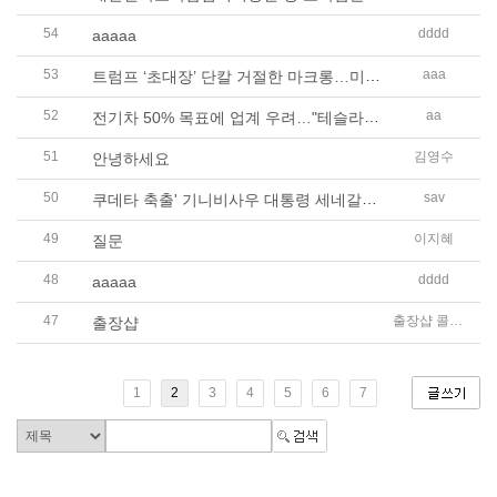
54
dddd
aaaaa
53
트럼프 ‘초대장’ 단칼 거절한 마크롱…미국 “그럼 와인 200% 관세”
aaa
52
전기차 50% 목표에 업계 우려…"테슬라·BYD만 키운다"
aa
51
김영수
안녕하세요
50
쿠데타 축출' 기니비사우 대통령 세네갈서 콩고로 이동
sav
49
이지혜
질문
48
dddd
aaaaa
47
출장샵 콜걸 출장 콜걸샵
출장샵
1
2
3
4
5
6
7