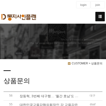
login
join
We have created a awesome theme
Far far away,behind the word mountains, far from the countries
CUSTOMER > 상품문의
상품문의
56
장동혁, 3번째 대구행… ‘월간 호남’도 재개
대구
55
dsaf
대한민국교육감협의회장인 강 교육감은