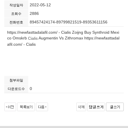
2022-05-12
작성일자
2886
조회수
89457424174-89799821519-89353611156
전화번호
https://newfasttadalafil.com/ - Cialis Zoijng Buy Synthroid Mexi
co Omskrb
Augmentin Vs Zithromax https://newfasttadal
Cialis
afil.com/ - Cialis
첨부파일
0
다운로드수