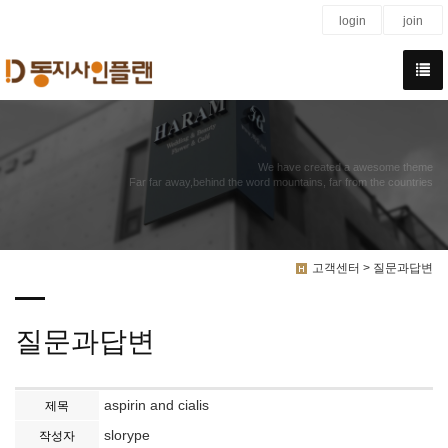
login
join
We have created a awesome theme
Far far away,behind the word mountains, far from the countries
고객센터 > 질문과답변
질문과답변
aspirin and cialis
제목
slorype
작성자